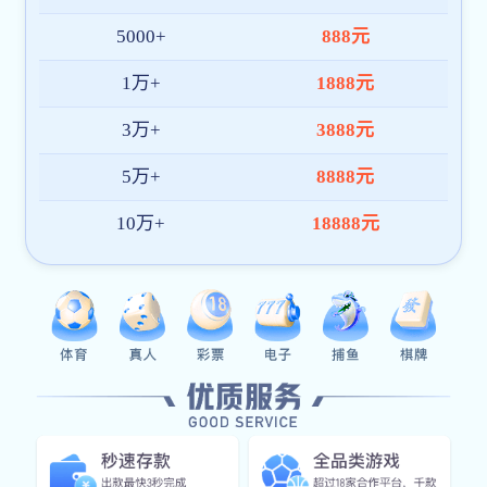
以信任构建口碑
所有服务均基于合规化机制运营，平台数据透明、交
易流程规范，长期致力于构建高可信度生态系统，持
续服务全球数百万用户，树立良好品牌形象。
多语言，多区域
支持多语种界面与主流货币结算方式，奇异果体育官
方网 已服务覆盖东南亚、欧洲、中东等重点市场，具
备全球运营与本地适配的服务能力。