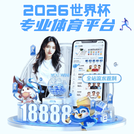
注册入口
全天更新 ·
奇异果体育官方
网
赛事实时同步
无论您身在何处，
奇异果体育官方网APP
为您带来
高速、高清、稳定的观赛体验。
下载客户端
网页端访问