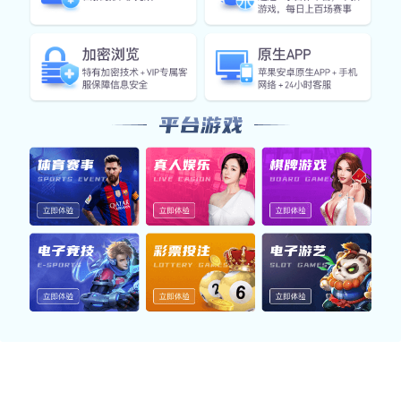
持续优化，数据驱动
平台基于用户行为分析，不断迭代功能细节与视觉交
互体验，结合 AI 智能算法与赛事数据，为用户提供
精准内容分发与个性化推荐，增强整体互动价值。
为什么全球用户都信赖奇异果体育官
方网？
我们不仅是体育赛事数据平台，更是一站式的信
息服务提供商。从实时数据同步到安全机制建