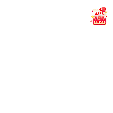
每一次更新，都是为提供更高效、更沉浸式的赛事体验而前
行。
2023年12月20日 · App v5.4.0
世界杯期间数据展示全面提速
升级数据缓存方案，应对多场赛事同时加载时的性能压
力。
对球员动态与进球动画进行了流畅度优化，适配主流网
络环境。
新增“精彩回看”模块，重点赛事集锦支持一键快速回
放。
2023年11月2日 · App v5.3.6
电竞赛事专属页上线，强化交互体验
增设“战队动态”区块，涵盖近期赛程与战力变化。