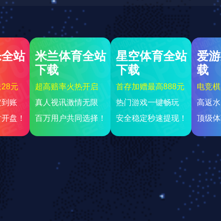
通过这些分析，我们可以更深入地理解为何爱德华兹会如此看重
要性。
兹与麦丹的关系
的关系可以追溯到他们早期的篮球生涯。作为同一时代的新秀，
和借鉴。这种竞争与合作并存的关系，为两人的成长提供了良好
优秀的球员，还是一个乐于分享经验的人。他常常会在训练中指
师徒般的情谊，使得他们在场上形成了默契，也让彼此更加信任
的友谊愈加深厚。在赛季中，无论是在胜利时共享喜悦，还是在
的支持。这种深厚的友谊也为麦丹带来了更多自信，让他能够更
场上的表现
及他的竞技状态。今年赛季，他无疑是一颗冉冉升起的新星。在
他的努力没有白费。