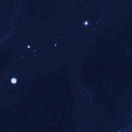
，麦丹展现出了超强的决策能力与冷静头脑。当球队面临困境时
球队解围。这种及时应变能力，是他获得爱德华兹赞誉的重要原
很强的团队意识。他不仅关注自身的数据，更注重如何带动全队
为队友创造机会，这种无私精神让他成为了球队不可或缺的一部
力与影响力
表现外，麦丹的人格魅力同样令人钦佩。他展现出的积极心态以
练场上，总是能看到他刻苦练习的一幕，这激励着许多年轻球员
重与粉丝之间的互动。他常常利用社交媒体分享自己的训练日常
的个人魅力，还增强了公众对篮球运动的热情，对推动整个体育
面，麦丹也积极参与。他利用自己的影响力去关心弱势群体，并