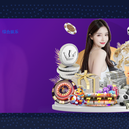
全天更新 ·
奇
同步
无论您身在何处，
奇异果体育
定的观赛体验。
下载客户端
网页