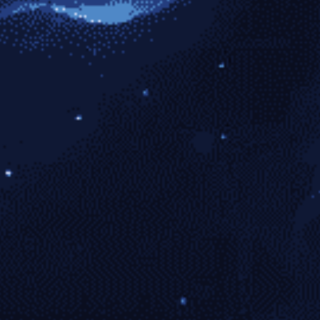
整体而言，从爱德华
过分析四个方面，可
上，麦丹都展现出了
随着时间推移，我们
潜力的新星崭露头角
的辉煌时刻！
上一篇：
意媒分析小因扎吉去留困境引援受…