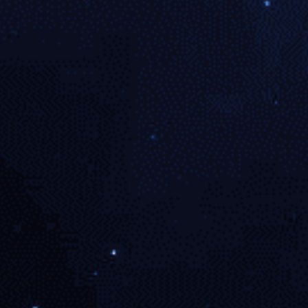
热榜精选
#1
#2
皇马回购帕斯后需等待12周
波切蒂诺
才能出售
队仍有
2026-07-26
推荐
2026-07
推荐网站